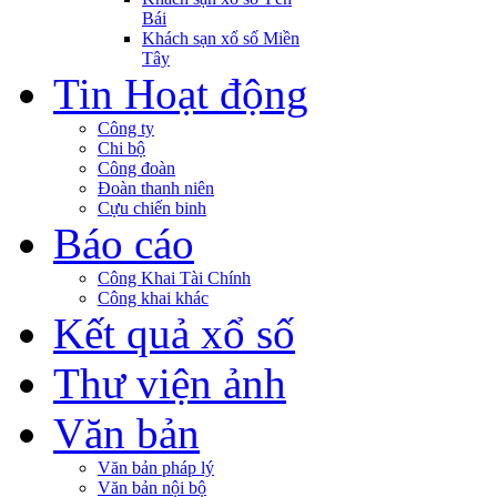
Bái
Khách sạn xổ số Miền
Tây
Tin Hoạt động
Công ty
Chi bộ
Công đoàn
Đoàn thanh niên
Cựu chiến binh
Báo cáo
Công Khai Tài Chính
Công khai khác
Kết quả xổ số
Thư viện ảnh
Văn bản
Văn bản pháp lý
Văn bản nội bộ