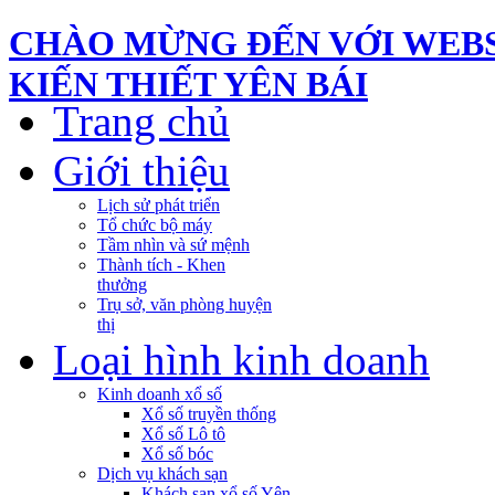
CHÀO MỪNG ĐẾN VỚI WEBS
KIẾN THIẾT YÊN BÁI
Trang chủ
Giới thiệu
Lịch sử phát triển
Tổ chức bộ máy
Tầm nhìn và sứ mệnh
Thành tích - Khen
thưởng
Trụ sở, văn phòng huyện
thị
Loại hình kinh doanh
Kinh doanh xổ số
Xổ số truyền thống
Xổ số Lô tô
Xổ số bóc
Dịch vụ khách sạn
Khách sạn xổ số Yên