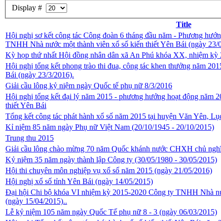
Display #
Title
Hội nghị sơ kết công tác Công đoàn 6 tháng đầu năm - Phương hướ
TNHH Nhà nước một thành viên xổ số kiến thiết Yên Bái (ngày 23/0
Kỳ họp thứ nhất Hội đồng nhân dân xã An Phú khóa XX, nhiệm kỳ 
Hội nghị tổng kết phong trào thi đua, công tác khen thưởng năm 201
Bái (ngày 23/3/2016).
Giải cầu lông kỷ niệm ngày Quốc tế phụ nữ 8/3/2016
Hội nghị tổng kết đại lý năm 2015 - phương hướng hoạt động nă
thiết Yên Bái
Tổng kết công tác phát hành xổ số năm 2015 tại huyện Văn Yên, Lụ
Kỉ niệm 85 năm ngày Phụ nữ Việt Nam (20/10/1945 - 20/10/2015)
Trung thu 2015
Giải cầu lông chào mừng 70 năm Quốc khánh nước CHXH chủ nghĩa
Kỷ niệm 35 năm ngày thành lập Công ty (30/05/1980 - 30/05/2015)
Hội thi chuyên môn nghiệp vụ xổ số năm 2015 (ngày 21/05/2016)
Hội nghị xổ số tỉnh Yên Bái (ngày 14/05/2015)
Đại hội Chi bộ khóa VI nhiệm kỳ 2015-2020 Công ty TNHH Nhà nước
(ngày 15/04/2015)..
Lễ kỷ niệm 105 năm ngày Quốc Tế phụ nữ 8 - 3 (ngày 06/03/2015)