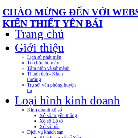
CHÀO MỪNG ĐẾN VỚI WEBS
KIẾN THIẾT YÊN BÁI
Trang chủ
Giới thiệu
Lịch sử phát triển
Tổ chức bộ máy
Tầm nhìn và sứ mệnh
Thành tích - Khen
thưởng
Trụ sở, văn phòng huyện
thị
Loại hình kinh doanh
Kinh doanh xổ số
Xổ số truyền thống
Xổ số Lô tô
Xổ số bóc
Dịch vụ khách sạn
Khách sạn xổ số Yên