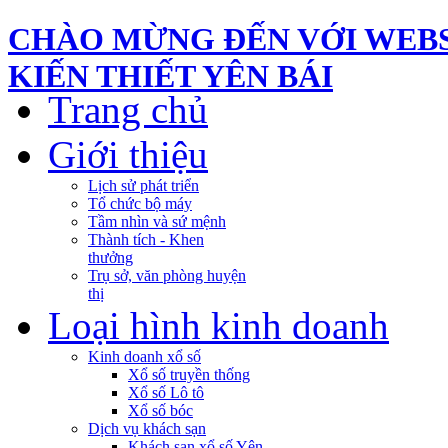
CHÀO MỪNG ĐẾN VỚI WEBS
KIẾN THIẾT YÊN BÁI
Trang chủ
Giới thiệu
Lịch sử phát triển
Tổ chức bộ máy
Tầm nhìn và sứ mệnh
Thành tích - Khen
thưởng
Trụ sở, văn phòng huyện
thị
Loại hình kinh doanh
Kinh doanh xổ số
Xổ số truyền thống
Xổ số Lô tô
Xổ số bóc
Dịch vụ khách sạn
Khách sạn xổ số Yên