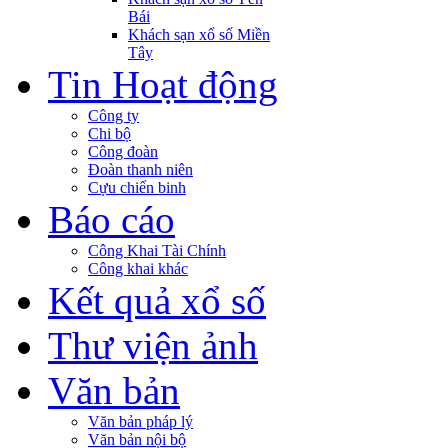
Bái
Khách sạn xổ số Miền
Tây
Tin Hoạt động
Công ty
Chi bộ
Công đoàn
Đoàn thanh niên
Cựu chiến binh
Báo cáo
Công Khai Tài Chính
Công khai khác
Kết quả xổ số
Thư viện ảnh
Văn bản
Văn bản pháp lý
Văn bản nội bộ