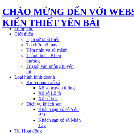
CHÀO MỪNG ĐẾN VỚI WEBS
KIẾN THIẾT YÊN BÁI
Trang chủ
Giới thiệu
Lịch sử phát triển
Tổ chức bộ máy
Tầm nhìn và sứ mệnh
Thành tích - Khen
thưởng
Trụ sở, văn phòng huyện
thị
Loại hình kinh doanh
Kinh doanh xổ số
Xổ số truyền thống
Xổ số Lô tô
Xổ số bóc
Dịch vụ khách sạn
Khách sạn xổ số Yên
Bái
Khách sạn xổ số Miền
Tây
Tin Hoạt động