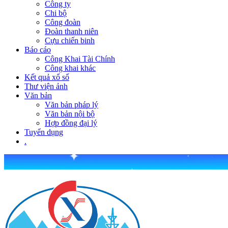
Công ty
Chi bộ
Công đoàn
Đoàn thanh niên
Cựu chiến binh
Báo cáo
Công Khai Tài Chính
Công khai khác
Kết quả xổ số
Thư viện ảnh
Văn bản
Văn bản pháp lý
Văn bản nội bộ
Hợp đồng đại lý
Tuyển dụng
.