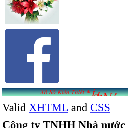
Valid
XHTML
and
CSS
Công ty TNHH Nhà nước Mộ