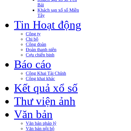
Bái
Khách sạn xổ số Miền
Tây
Tin Hoạt động
Công ty
Chi bộ
Công đoàn
Đoàn thanh niên
Cựu chiến binh
Báo cáo
Công Khai Tài Chính
Công khai khác
Kết quả xổ số
Thư viện ảnh
Văn bản
Văn bản pháp lý
Văn bản nội bộ