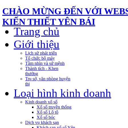
CHÀO MỪNG ĐẾN VỚI WEBS
KIẾN THIẾT YÊN BÁI
Trang chủ
Giới thiệu
Lịch sử phát triển
Tổ chức bộ máy
Tầm nhìn và sứ mệnh
Thành tích - Khen
thưởng
Trụ sở, văn phòng huyện
thị
Loại hình kinh doanh
Kinh doanh xổ số
Xổ số truyền thống
Xổ số Lô tô
Xổ số bóc
Dịch vụ khách sạn
Khách sạn xổ số Yên