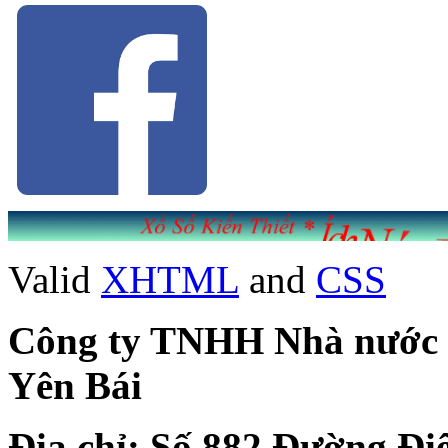
Valid
XHTML
and
CSS
Công ty TNHH Nhà nước Mộ
Yên Bái
Địa chỉ: Số 882 Đường Đi