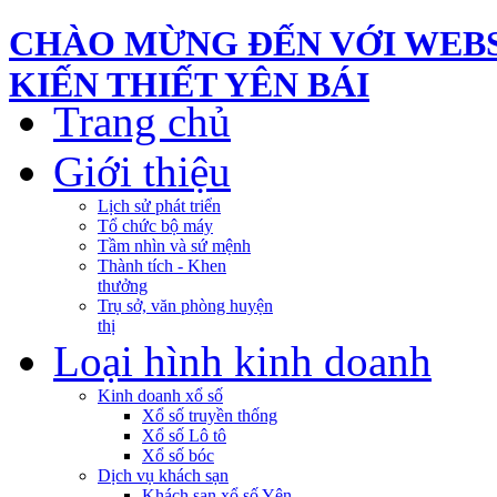
CHÀO MỪNG ĐẾN VỚI WEBS
KIẾN THIẾT YÊN BÁI
Trang chủ
Giới thiệu
Lịch sử phát triển
Tổ chức bộ máy
Tầm nhìn và sứ mệnh
Thành tích - Khen
thưởng
Trụ sở, văn phòng huyện
thị
Loại hình kinh doanh
Kinh doanh xổ số
Xổ số truyền thống
Xổ số Lô tô
Xổ số bóc
Dịch vụ khách sạn
Khách sạn xổ số Yên