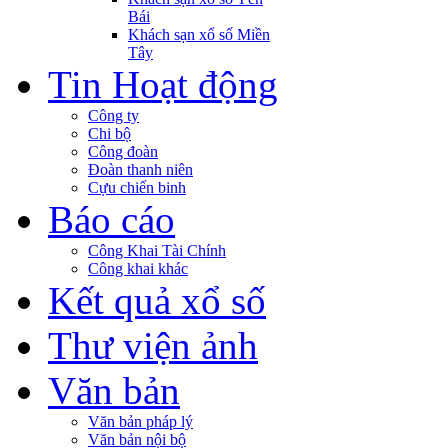
Bái
Khách sạn xổ số Miền
Tây
Tin Hoạt động
Công ty
Chi bộ
Công đoàn
Đoàn thanh niên
Cựu chiến binh
Báo cáo
Công Khai Tài Chính
Công khai khác
Kết quả xổ số
Thư viện ảnh
Văn bản
Văn bản pháp lý
Văn bản nội bộ