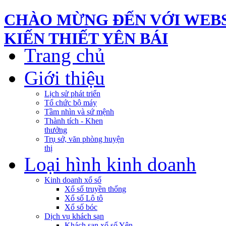
CHÀO MỪNG ĐẾN VỚI WEBS
KIẾN THIẾT YÊN BÁI
Trang chủ
Giới thiệu
Lịch sử phát triển
Tổ chức bộ máy
Tầm nhìn và sứ mệnh
Thành tích - Khen
thưởng
Trụ sở, văn phòng huyện
thị
Loại hình kinh doanh
Kinh doanh xổ số
Xổ số truyền thống
Xổ số Lô tô
Xổ số bóc
Dịch vụ khách sạn
Khách sạn xổ số Yên