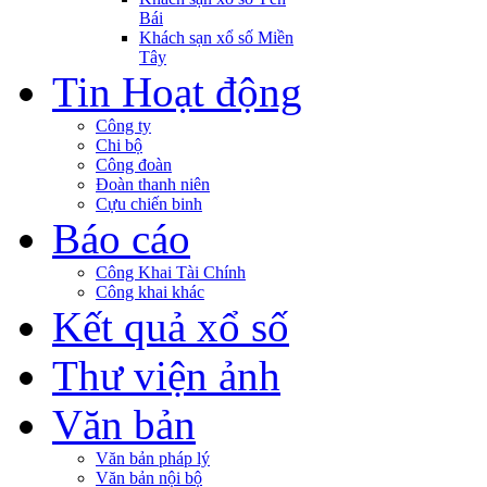
Bái
Khách sạn xổ số Miền
Tây
Tin Hoạt động
Công ty
Chi bộ
Công đoàn
Đoàn thanh niên
Cựu chiến binh
Báo cáo
Công Khai Tài Chính
Công khai khác
Kết quả xổ số
Thư viện ảnh
Văn bản
Văn bản pháp lý
Văn bản nội bộ