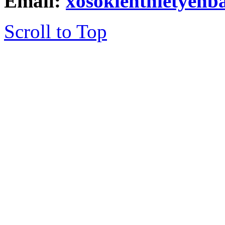
Email:
xosokienthietyen
Scroll to Top