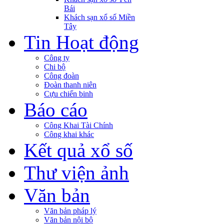
Bái
Khách sạn xổ số Miền
Tây
Tin Hoạt động
Công ty
Chi bộ
Công đoàn
Đoàn thanh niên
Cựu chiến binh
Báo cáo
Công Khai Tài Chính
Công khai khác
Kết quả xổ số
Thư viện ảnh
Văn bản
Văn bản pháp lý
Văn bản nội bộ