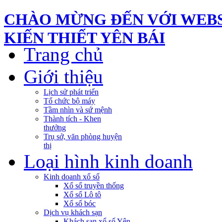
CHÀO MỪNG ĐẾN VỚI WEBS
KIẾN THIẾT YÊN BÁI
Trang chủ
Giới thiệu
Lịch sử phát triển
Tổ chức bộ máy
Tầm nhìn và sứ mệnh
Thành tích - Khen
thưởng
Trụ sở, văn phòng huyện
thị
Loại hình kinh doanh
Kinh doanh xổ số
Xổ số truyền thống
Xổ số Lô tô
Xổ số bóc
Dịch vụ khách sạn
Khách sạn xổ số Yên