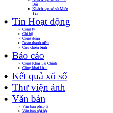
Bái
Khách sạn xổ số Miền
Tây
Tin Hoạt động
Công ty
Chi bộ
Công đoàn
Đoàn thanh niên
Cựu chiến binh
Báo cáo
Công Khai Tài Chính
Công khai khác
Kết quả xổ số
Thư viện ảnh
Văn bản
Văn bản pháp lý
Văn bản nội bộ