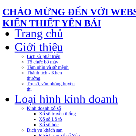
CHÀO MỪNG ĐẾN VỚI WEBS
KIẾN THIẾT YÊN BÁI
Trang chủ
Giới thiệu
Lịch sử phát triển
Tổ chức bộ máy
Tầm nhìn và sứ mệnh
Thành tích - Khen
thưởng
Trụ sở, văn phòng huyện
thị
Loại hình kinh doanh
Kinh doanh xổ số
Xổ số truyền thống
Xổ số Lô tô
Xổ số bóc
Dịch vụ khách sạn
Khách sạn xổ số Yên