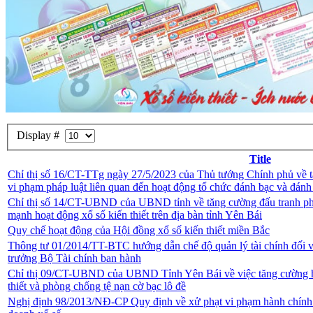
Display #
Title
Chỉ thị số 16/CT-TTg ngày 27/5/2023 của Thủ tướng Chính phủ về t
vi phạm pháp luật liên quan đến hoạt động tổ chức đánh bạc và đánh
Chỉ thị số 14/CT-UBND của UBND tỉnh về tăng cường đấu tranh phòn
mạnh hoạt động xổ số kiến thiết trên địa bàn tỉnh Yên Bái
Quy chế hoạt động của Hội đồng xổ số kiến thiết miền Bắc
Thông tư 01/2014/TT-BTC hướng dẫn chế độ quản lý tài chính đối v
trưởng Bộ Tài chính ban hành
Chỉ thị 09/CT-UBND của UBND Tỉnh Yên Bái về việc tăng cường ho
thiết và phòng chống tệ nạn cờ bạc lô đề
Nghị định 98/2013/NĐ-CP Quy định về xử phạt vi phạm hành chính t