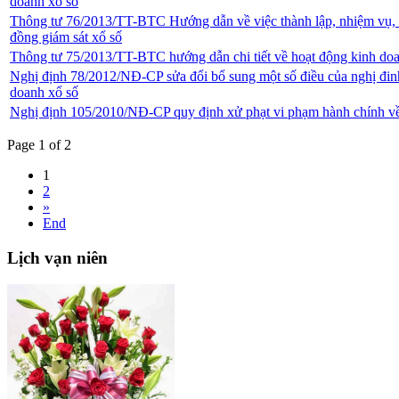
doanh xổ số
Thông tư 76/2013/TT-BTC Hướng dẫn về việc thành lập, nhiệm vụ, 
đồng giám sát xổ số
Thông tư 75/2013/TT-BTC hướng dẫn chi tiết về hoạt động kinh do
Nghị định 78/2012/NĐ-CP sửa đổi bổ sung một số điều của nghị đi
doanh xổ số
Nghị định 105/2010/NĐ-CP quy định xử phạt vi phạm hành chính về
Page 1 of 2
1
2
»
End
Lịch
vạn niên