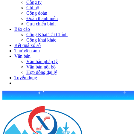
Công ty
Chi bộ
Công đoàn
Đoàn thanh niên
Cựu chiến binh
Báo cáo
Công Khai Tài Chính
Công khai khác
Kết quả xổ số
Thư viện ảnh
Văn bản
Văn bản pháp lý
Văn bản nội bộ
Hợp đồng đại lý
Tuyển dụng
.