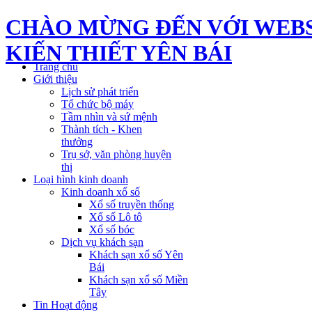
CHÀO MỪNG ĐẾN VỚI WEBS
KIẾN THIẾT YÊN BÁI
Trang chủ
Giới thiệu
Lịch sử phát triển
Tổ chức bộ máy
Tầm nhìn và sứ mệnh
Thành tích - Khen
thưởng
Trụ sở, văn phòng huyện
thị
Loại hình kinh doanh
Kinh doanh xổ số
Xổ số truyền thống
Xổ số Lô tô
Xổ số bóc
Dịch vụ khách sạn
Khách sạn xổ số Yên
Bái
Khách sạn xổ số Miền
Tây
Tin Hoạt động