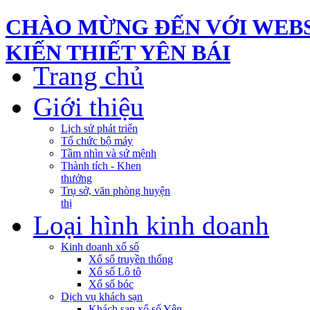
CHÀO MỪNG ĐẾN VỚI WEBS
KIẾN THIẾT YÊN BÁI
Trang chủ
Giới thiệu
Lịch sử phát triển
Tổ chức bộ máy
Tầm nhìn và sứ mệnh
Thành tích - Khen
thưởng
Trụ sở, văn phòng huyện
thị
Loại hình kinh doanh
Kinh doanh xổ số
Xổ số truyền thống
Xổ số Lô tô
Xổ số bóc
Dịch vụ khách sạn
Khách sạn xổ số Yên