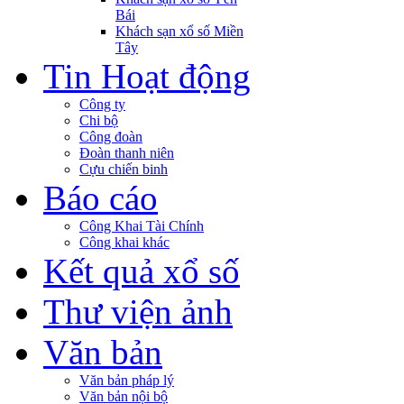
Bái
Khách sạn xổ số Miền
Tây
Tin Hoạt động
Công ty
Chi bộ
Công đoàn
Đoàn thanh niên
Cựu chiến binh
Báo cáo
Công Khai Tài Chính
Công khai khác
Kết quả xổ số
Thư viện ảnh
Văn bản
Văn bản pháp lý
Văn bản nội bộ