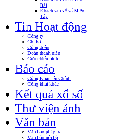
Bái
Khách sạn xổ số Miền
Tây
Tin Hoạt động
Công ty
Chi bộ
Công đoàn
Đoàn thanh niên
Cựu chiến binh
Báo cáo
Công Khai Tài Chính
Công khai khác
Kết quả xổ số
Thư viện ảnh
Văn bản
Văn bản pháp lý
Văn bản nội bộ