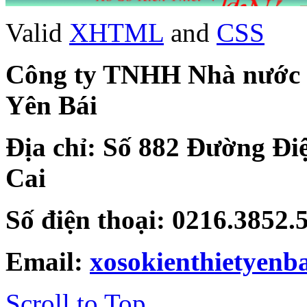
Valid
XHTML
and
CSS
Công ty TNHH Nhà nước Mộ
Yên Bái
Địa chỉ: Số 882 Đường Đi
Cai
Số điện thoại: 0216.3852
Email:
xosokienthietyen
Scroll to Top