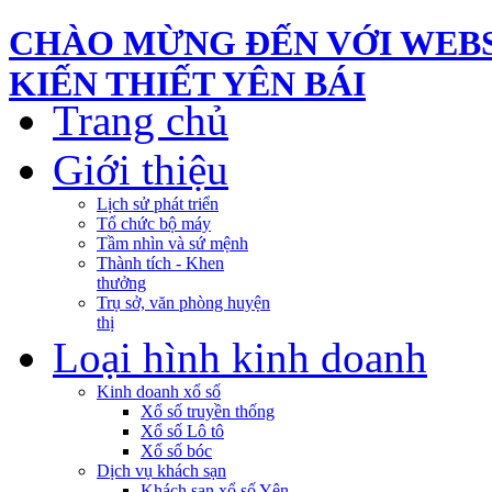
CHÀO MỪNG ĐẾN VỚI WEBS
KIẾN THIẾT YÊN BÁI
Trang chủ
Giới thiệu
Lịch sử phát triển
Tổ chức bộ máy
Tầm nhìn và sứ mệnh
Thành tích - Khen
thưởng
Trụ sở, văn phòng huyện
thị
Loại hình kinh doanh
Kinh doanh xổ số
Xổ số truyền thống
Xổ số Lô tô
Xổ số bóc
Dịch vụ khách sạn
Khách sạn xổ số Yên