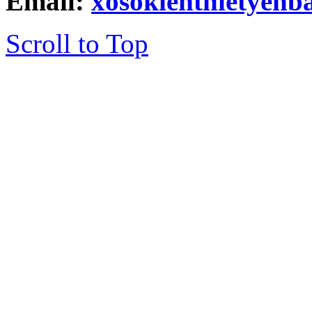
Email:
xosokienthietyen
Scroll to Top