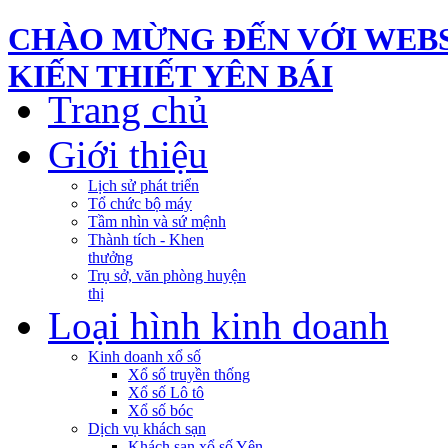
CHÀO MỪNG ĐẾN VỚI WEBS
KIẾN THIẾT YÊN BÁI
Trang chủ
Giới thiệu
Lịch sử phát triển
Tổ chức bộ máy
Tầm nhìn và sứ mệnh
Thành tích - Khen
thưởng
Trụ sở, văn phòng huyện
thị
Loại hình kinh doanh
Kinh doanh xổ số
Xổ số truyền thống
Xổ số Lô tô
Xổ số bóc
Dịch vụ khách sạn
Khách sạn xổ số Yên