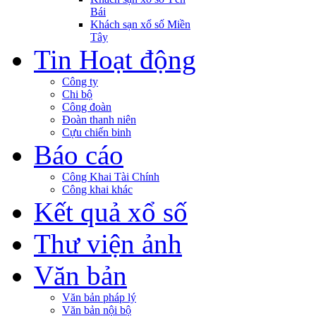
Bái
Khách sạn xổ số Miền
Tây
Tin Hoạt động
Công ty
Chi bộ
Công đoàn
Đoàn thanh niên
Cựu chiến binh
Báo cáo
Công Khai Tài Chính
Công khai khác
Kết quả xổ số
Thư viện ảnh
Văn bản
Văn bản pháp lý
Văn bản nội bộ