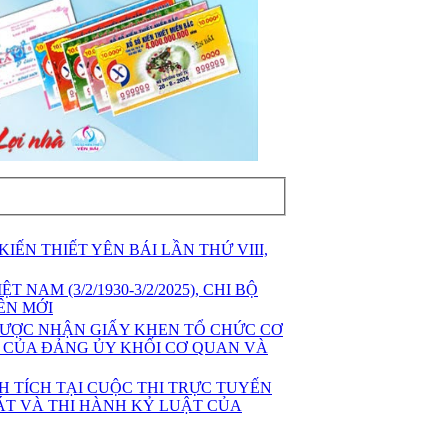
IẾN THIẾT YÊN BÁI LẦN THỨ VIII,
AM (3/2/1930-3/2/2025), CHI BỘ
ÊN MỚI
 ĐƯỢC NHẬN GIẤY KHEN TỔ CHỨC CƠ
 CỦA ĐẢNG ỦY KHỐI CƠ QUAN VÀ
H TÍCH TẠI CUỘC THI TRỰC TUYẾN
SÁT VÀ THI HÀNH KỶ LUẬT CỦA