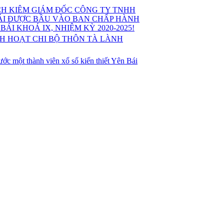
ỊCH KIÊM GIÁM ĐỐC CÔNG TY TNHH
BÁI ĐƯỢC BẦU VÀO BAN CHẤP HÀNH
I KHOÁ IX, NHIỆM KỲ 2020-2025!
NH HOẠT CHI BỘ THÔN TÀ LÀNH
 một thành viên xổ số kiến thiết Yên Bái