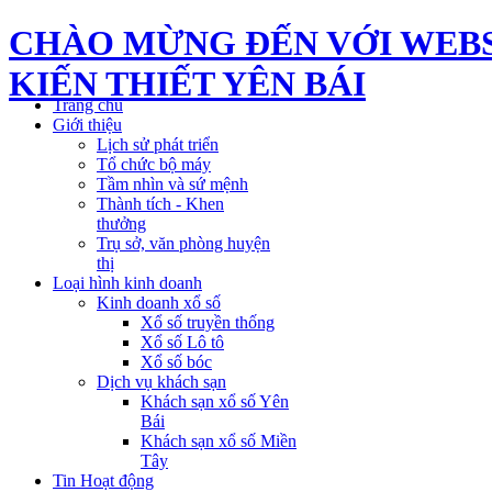
CHÀO MỪNG ĐẾN VỚI WEBS
KIẾN THIẾT YÊN BÁI
Trang chủ
Giới thiệu
Lịch sử phát triển
Tổ chức bộ máy
Tầm nhìn và sứ mệnh
Thành tích - Khen
thưởng
Trụ sở, văn phòng huyện
thị
Loại hình kinh doanh
Kinh doanh xổ số
Xổ số truyền thống
Xổ số Lô tô
Xổ số bóc
Dịch vụ khách sạn
Khách sạn xổ số Yên
Bái
Khách sạn xổ số Miền
Tây
Tin Hoạt động