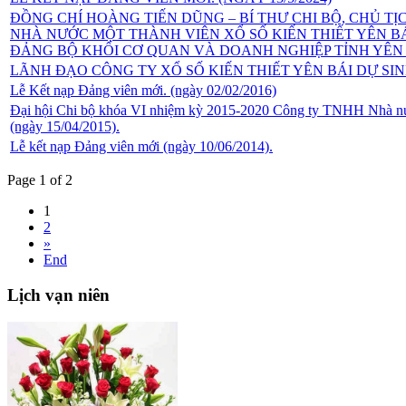
ĐỒNG CHÍ HOÀNG TIẾN DŨNG – BÍ THƯ CHI BỘ, CHỦ T
NHÀ NƯỚC MỘT THÀNH VIÊN XỔ SỐ KIẾN THIẾT YÊN 
ĐẢNG BỘ KHỐI CƠ QUAN VÀ DOANH NGHIỆP TỈNH YÊN BÁ
LÃNH ĐẠO CÔNG TY XỔ SỐ KIẾN THIẾT YÊN BÁI DỰ SI
Lễ Kết nạp Đảng viên mới. (ngày 02/02/2016)
Đại hội Chi bộ khóa VI nhiệm kỳ 2015-2020 Công ty TNHH Nhà nước
(ngày 15/04/2015).
Lễ kết nạp Đảng viên mới (ngày 10/06/2014).
Page 1 of 2
1
2
»
End
Lịch
vạn niên