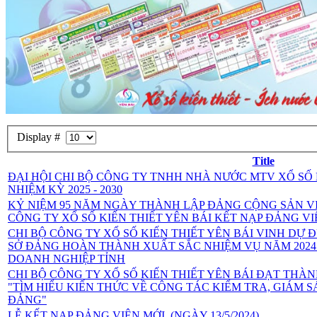
Display #
Title
ĐẠI HỘI CHI BỘ CÔNG TY TNHH NHÀ NƯỚC MTV XỔ SỐ K
NHIỆM KỲ 2025 - 2030
KỶ NIỆM 95 NĂM NGÀY THÀNH LẬP ĐẢNG CỘNG SẢN VIỆT N
CÔNG TY XỔ SỐ KIẾN THIẾT YÊN BÁI KẾT NẠP ĐẢNG VI
CHI BỘ CÔNG TY XỔ SỐ KIẾN THIẾT YÊN BÁI VINH DỰ
SỞ ĐẢNG HOÀN THÀNH XUẤT SẮC NHIỆM VỤ NĂM 2024
DOANH NGHIỆP TỈNH
CHI BỘ CÔNG TY XỔ SỐ KIẾN THIẾT YÊN BÁI ĐẠT THÀN
"TÌM HIỂU KIẾN THỨC VỀ CÔNG TÁC KIỂM TRA, GIÁM 
ĐẢNG"
LỄ KẾT NẠP ĐẢNG VIÊN MỚI. (NGÀY 13/5/2024)