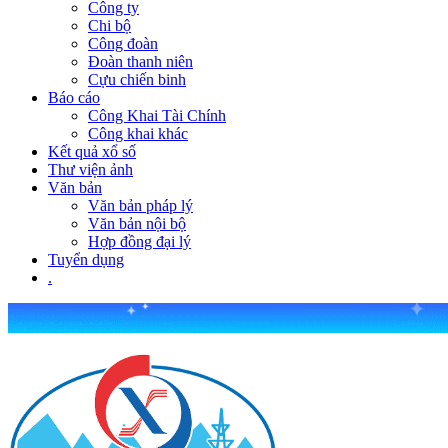
Công ty
Chi bộ
Công đoàn
Đoàn thanh niên
Cựu chiến binh
Báo cáo
Công Khai Tài Chính
Công khai khác
Kết quả xổ số
Thư viện ảnh
Văn bản
Văn bản pháp lý
Văn bản nội bộ
Hợp đồng đại lý
Tuyển dụng
.