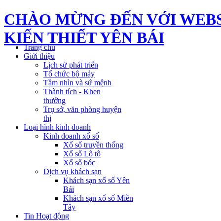
CHÀO MỪNG ĐẾN VỚI WEBS
KIẾN THIẾT YÊN BÁI
Trang chủ
Giới thiệu
Lịch sử phát triển
Tổ chức bộ máy
Tầm nhìn và sứ mệnh
Thành tích - Khen
thưởng
Trụ sở, văn phòng huyện
thị
Loại hình kinh doanh
Kinh doanh xổ số
Xổ số truyền thống
Xổ số Lô tô
Xổ số bóc
Dịch vụ khách sạn
Khách sạn xổ số Yên
Bái
Khách sạn xổ số Miền
Tây
Tin Hoạt động