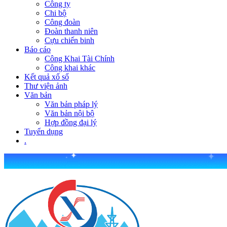
Công ty
Chi bộ
Công đoàn
Đoàn thanh niên
Cựu chiến binh
Báo cáo
Công Khai Tài Chính
Công khai khác
Kết quả xổ số
Thư viện ảnh
Văn bản
Văn bản pháp lý
Văn bản nội bộ
Hợp đồng đại lý
Tuyển dụng
.