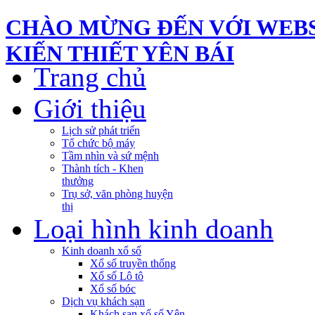
CHÀO MỪNG ĐẾN VỚI WEBS
KIẾN THIẾT YÊN BÁI
Trang chủ
Giới thiệu
Lịch sử phát triển
Tổ chức bộ máy
Tầm nhìn và sứ mệnh
Thành tích - Khen
thưởng
Trụ sở, văn phòng huyện
thị
Loại hình kinh doanh
Kinh doanh xổ số
Xổ số truyền thống
Xổ số Lô tô
Xổ số bóc
Dịch vụ khách sạn
Khách sạn xổ số Yên