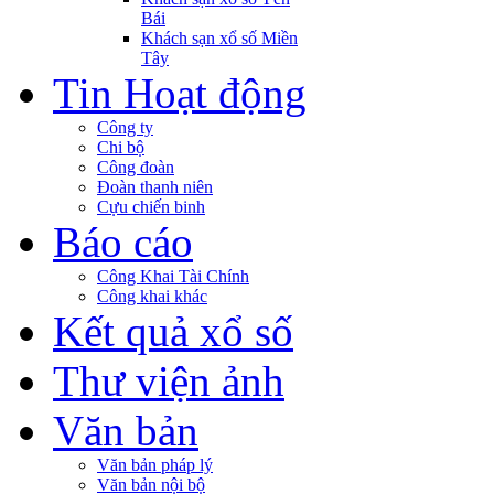
Bái
Khách sạn xổ số Miền
Tây
Tin Hoạt động
Công ty
Chi bộ
Công đoàn
Đoàn thanh niên
Cựu chiến binh
Báo cáo
Công Khai Tài Chính
Công khai khác
Kết quả xổ số
Thư viện ảnh
Văn bản
Văn bản pháp lý
Văn bản nội bộ