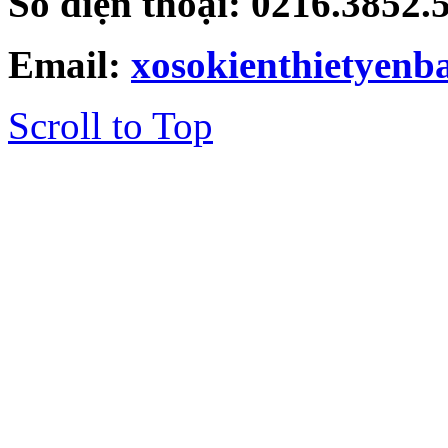
Số điện thoại: 0216.3852
Email:
xosokienthietyen
Scroll to Top