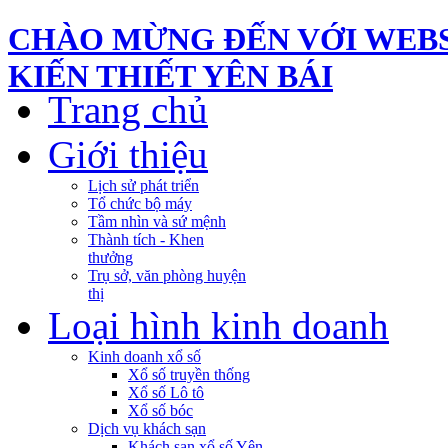
CHÀO MỪNG ĐẾN VỚI WEBS
KIẾN THIẾT YÊN BÁI
Trang chủ
Giới thiệu
Lịch sử phát triển
Tổ chức bộ máy
Tầm nhìn và sứ mệnh
Thành tích - Khen
thưởng
Trụ sở, văn phòng huyện
thị
Loại hình kinh doanh
Kinh doanh xổ số
Xổ số truyền thống
Xổ số Lô tô
Xổ số bóc
Dịch vụ khách sạn
Khách sạn xổ số Yên