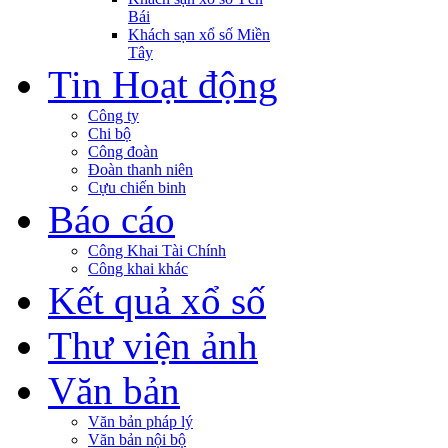
Bái
Khách sạn xổ số Miền
Tây
Tin Hoạt động
Công ty
Chi bộ
Công đoàn
Đoàn thanh niên
Cựu chiến binh
Báo cáo
Công Khai Tài Chính
Công khai khác
Kết quả xổ số
Thư viện ảnh
Văn bản
Văn bản pháp lý
Văn bản nội bộ