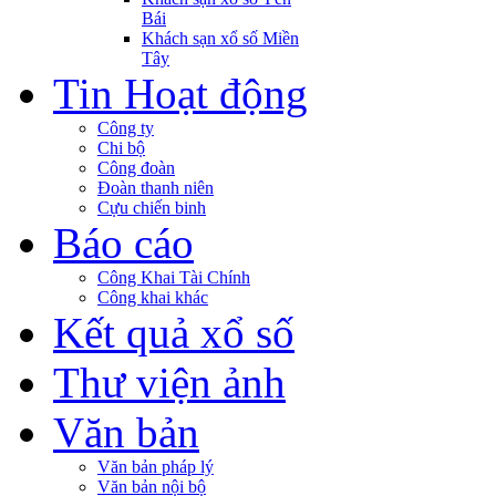
Bái
Khách sạn xổ số Miền
Tây
Tin Hoạt động
Công ty
Chi bộ
Công đoàn
Đoàn thanh niên
Cựu chiến binh
Báo cáo
Công Khai Tài Chính
Công khai khác
Kết quả xổ số
Thư viện ảnh
Văn bản
Văn bản pháp lý
Văn bản nội bộ