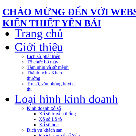
CHÀO MỪNG ĐẾN VỚI WEBS
KIẾN THIẾT YÊN BÁI
Trang chủ
Giới thiệu
Lịch sử phát triển
Tổ chức bộ máy
Tầm nhìn và sứ mệnh
Thành tích - Khen
thưởng
Trụ sở, văn phòng huyện
thị
Loại hình kinh doanh
Kinh doanh xổ số
Xổ số truyền thống
Xổ số Lô tô
Xổ số bóc
Dịch vụ khách sạn
Khách sạn xổ số Yên