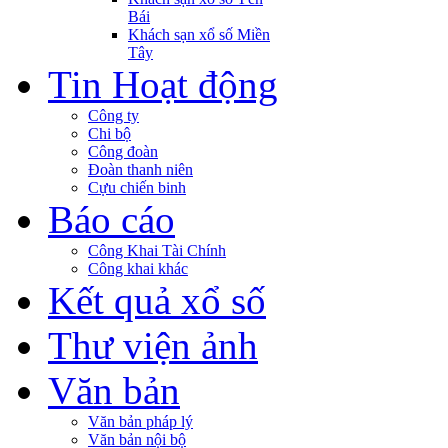
Bái
Khách sạn xổ số Miền
Tây
Tin Hoạt động
Công ty
Chi bộ
Công đoàn
Đoàn thanh niên
Cựu chiến binh
Báo cáo
Công Khai Tài Chính
Công khai khác
Kết quả xổ số
Thư viện ảnh
Văn bản
Văn bản pháp lý
Văn bản nội bộ