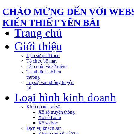
CHÀO MỪNG ĐẾN VỚI WEBS
KIẾN THIẾT YÊN BÁI
Trang chủ
Giới thiệu
Lịch sử phát triển
Tổ chức bộ máy
Tầm nhìn và sứ mệnh
Thành tích - Khen
thưởng
Trụ sở, văn phòng huyện
thị
Loại hình kinh doanh
Kinh doanh xổ số
Xổ số truyền thống
Xổ số Lô tô
Xổ số bóc
Dịch vụ khách sạn
Khách sạn xổ số Yên