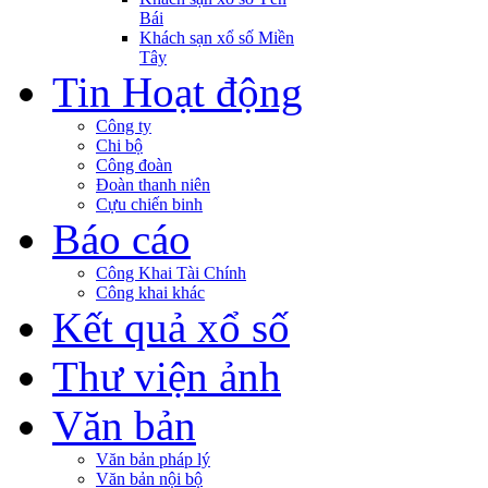
Bái
Khách sạn xổ số Miền
Tây
Tin Hoạt động
Công ty
Chi bộ
Công đoàn
Đoàn thanh niên
Cựu chiến binh
Báo cáo
Công Khai Tài Chính
Công khai khác
Kết quả xổ số
Thư viện ảnh
Văn bản
Văn bản pháp lý
Văn bản nội bộ