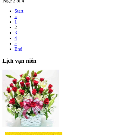
Page 2 of 4
Start
«
1
2
3
4
»
End
Lịch
vạn niên