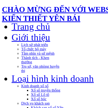
CHÀO MỪNG ĐẾN VỚI WEBS
KIẾN THIẾT YÊN BÁI
Trang chủ
Giới thiệu
Lịch sử phát triển
Tổ chức bộ máy
Tầm nhìn và sứ mệnh
Thành tích - Khen
thưởng
Trụ sở, văn phòng huyện
thị
Loại hình kinh doanh
Kinh doanh xổ số
Xổ số truyền thống
Xổ số Lô tô
Xổ số bóc
Dịch vụ khách sạn
Khách sạn xổ số Yên