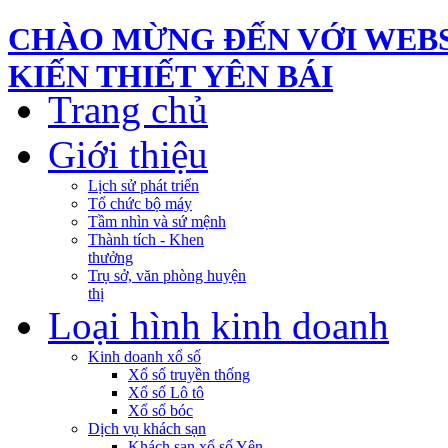
CHÀO MỪNG ĐẾN VỚI WEBS
KIẾN THIẾT YÊN BÁI
Trang chủ
Giới thiệu
Lịch sử phát triển
Tổ chức bộ máy
Tầm nhìn và sứ mệnh
Thành tích - Khen
thưởng
Trụ sở, văn phòng huyện
thị
Loại hình kinh doanh
Kinh doanh xổ số
Xổ số truyền thống
Xổ số Lô tô
Xổ số bóc
Dịch vụ khách sạn
Khách sạn xổ số Yên