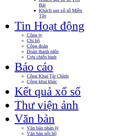
Bái
Khách sạn xổ số Miền
Tây
Tin Hoạt động
Công ty
Chi bộ
Công đoàn
Đoàn thanh niên
Cựu chiến binh
Báo cáo
Công Khai Tài Chính
Công khai khác
Kết quả xổ số
Thư viện ảnh
Văn bản
Văn bản pháp lý
Văn bản nội bộ