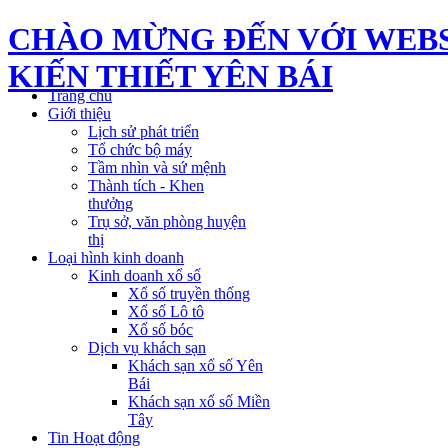
CHÀO MỪNG ĐẾN VỚI WEBS
KIẾN THIẾT YÊN BÁI
Trang chủ
Giới thiệu
Lịch sử phát triển
Tổ chức bộ máy
Tầm nhìn và sứ mệnh
Thành tích - Khen
thưởng
Trụ sở, văn phòng huyện
thị
Loại hình kinh doanh
Kinh doanh xổ số
Xổ số truyền thống
Xổ số Lô tô
Xổ số bóc
Dịch vụ khách sạn
Khách sạn xổ số Yên
Bái
Khách sạn xổ số Miền
Tây
Tin Hoạt động