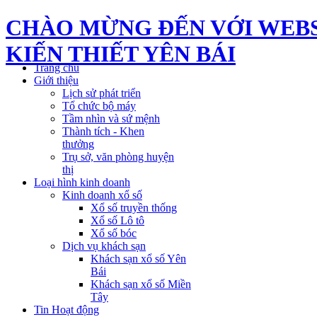
CHÀO MỪNG ĐẾN VỚI WEBS
KIẾN THIẾT YÊN BÁI
Trang chủ
Giới thiệu
Lịch sử phát triển
Tổ chức bộ máy
Tầm nhìn và sứ mệnh
Thành tích - Khen
thưởng
Trụ sở, văn phòng huyện
thị
Loại hình kinh doanh
Kinh doanh xổ số
Xổ số truyền thống
Xổ số Lô tô
Xổ số bóc
Dịch vụ khách sạn
Khách sạn xổ số Yên
Bái
Khách sạn xổ số Miền
Tây
Tin Hoạt động