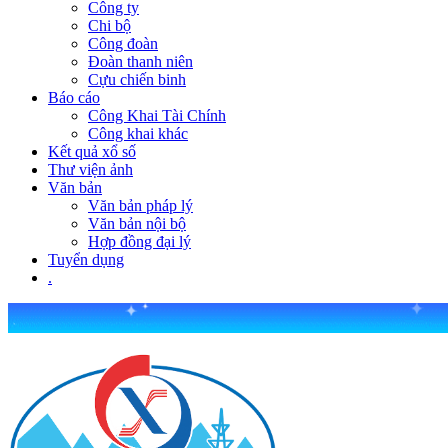
Công ty
Chi bộ
Công đoàn
Đoàn thanh niên
Cựu chiến binh
Báo cáo
Công Khai Tài Chính
Công khai khác
Kết quả xổ số
Thư viện ảnh
Văn bản
Văn bản pháp lý
Văn bản nội bộ
Hợp đồng đại lý
Tuyển dụng
.