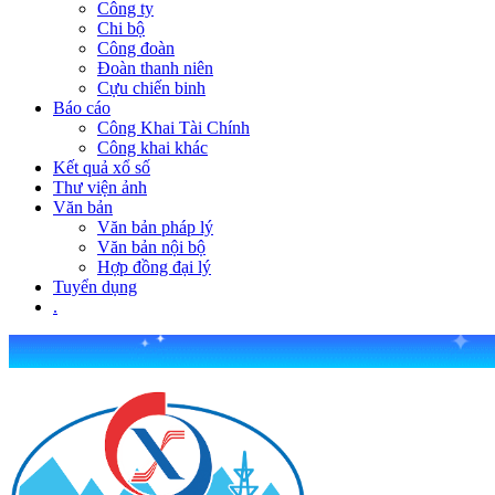
Công ty
Chi bộ
Công đoàn
Đoàn thanh niên
Cựu chiến binh
Báo cáo
Công Khai Tài Chính
Công khai khác
Kết quả xổ số
Thư viện ảnh
Văn bản
Văn bản pháp lý
Văn bản nội bộ
Hợp đồng đại lý
Tuyển dụng
.