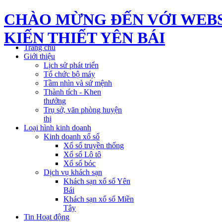
CHÀO MỪNG ĐẾN VỚI WEBS
KIẾN THIẾT YÊN BÁI
Trang chủ
Giới thiệu
Lịch sử phát triển
Tổ chức bộ máy
Tầm nhìn và sứ mệnh
Thành tích - Khen
thưởng
Trụ sở, văn phòng huyện
thị
Loại hình kinh doanh
Kinh doanh xổ số
Xổ số truyền thống
Xổ số Lô tô
Xổ số bóc
Dịch vụ khách sạn
Khách sạn xổ số Yên
Bái
Khách sạn xổ số Miền
Tây
Tin Hoạt động