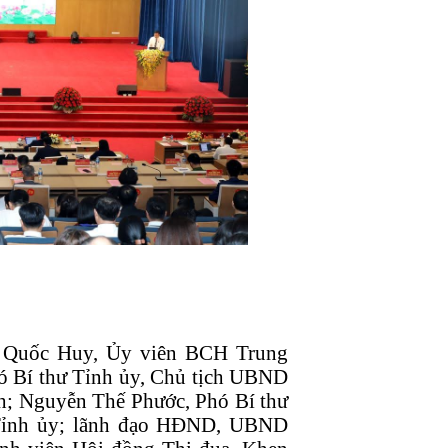
g Quốc Huy, Ủy viên BCH Trung
ó Bí thư Tỉnh ủy, Chủ tịch UBND
nh; Nguyễn Thế Phước, Phó Bí thư
 Tỉnh ủy; lãnh đạo HĐND, UBND