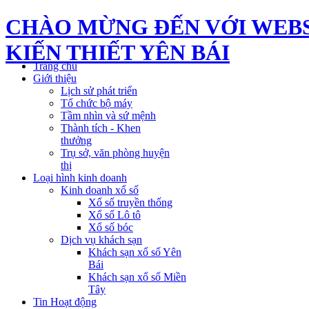
CHÀO MỪNG ĐẾN VỚI WEBS
KIẾN THIẾT YÊN BÁI
Trang chủ
Giới thiệu
Lịch sử phát triển
Tổ chức bộ máy
Tầm nhìn và sứ mệnh
Thành tích - Khen
thưởng
Trụ sở, văn phòng huyện
thị
Loại hình kinh doanh
Kinh doanh xổ số
Xổ số truyền thống
Xổ số Lô tô
Xổ số bóc
Dịch vụ khách sạn
Khách sạn xổ số Yên
Bái
Khách sạn xổ số Miền
Tây
Tin Hoạt động