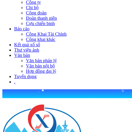
Công ty
Chi bộ
Công đoàn
Đoàn thanh niên
Cựu chiến binh
Báo cáo
Công Khai Tài Chính
Công khai khác
Kết quả xổ số
Thư viện ảnh
Văn bản
Văn bản pháp lý
Văn bản nội bộ
Hợp đồng đại lý
Tuyển dụng
.