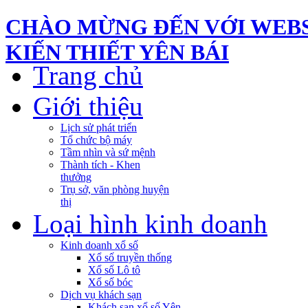
CHÀO MỪNG ĐẾN VỚI WEBS
KIẾN THIẾT YÊN BÁI
Trang chủ
Giới thiệu
Lịch sử phát triển
Tổ chức bộ máy
Tầm nhìn và sứ mệnh
Thành tích - Khen
thưởng
Trụ sở, văn phòng huyện
thị
Loại hình kinh doanh
Kinh doanh xổ số
Xổ số truyền thống
Xổ số Lô tô
Xổ số bóc
Dịch vụ khách sạn
Khách sạn xổ số Yên