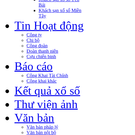
Bái
Khách sạn xổ số Miền
Tây
Tin Hoạt động
Công ty
Chi bộ
Công đoàn
Đoàn thanh niên
Cựu chiến binh
Báo cáo
Công Khai Tài Chính
Công khai khác
Kết quả xổ số
Thư viện ảnh
Văn bản
Văn bản pháp lý
Văn bản nội bộ