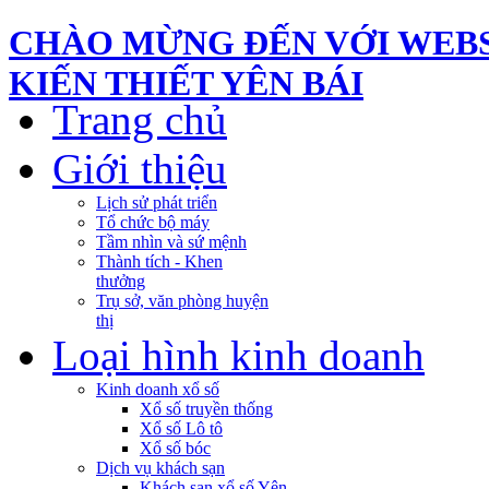
CHÀO MỪNG ĐẾN VỚI WEBS
KIẾN THIẾT YÊN BÁI
Trang chủ
Giới thiệu
Lịch sử phát triển
Tổ chức bộ máy
Tầm nhìn và sứ mệnh
Thành tích - Khen
thưởng
Trụ sở, văn phòng huyện
thị
Loại hình kinh doanh
Kinh doanh xổ số
Xổ số truyền thống
Xổ số Lô tô
Xổ số bóc
Dịch vụ khách sạn
Khách sạn xổ số Yên