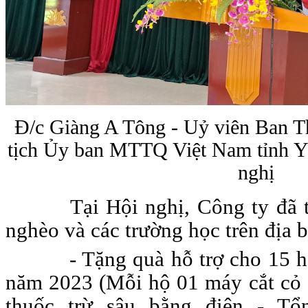
Đ/c
Giàng A Tông - Uỷ viên Ban T
tịch Ủy ban MTTQ Việt Nam tỉnh Y
nghị
Tại Hội nghị, Công ty đã 
nghèo và các trường học trên địa b
- Tặng quà hỗ trợ cho 15 
năm 2023 (Mỗi hộ 01 máy cắt cỏ 
thuốc trừ sâu bằng điện - Tổn