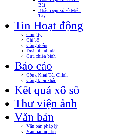
Bái
Khách sạn xổ số Miền
Tây
Tin Hoạt động
Công ty
Chi bộ
Công đoàn
Đoàn thanh niên
Cựu chiến binh
Báo cáo
Công Khai Tài Chính
Công khai khác
Kết quả xổ số
Thư viện ảnh
Văn bản
Văn bản pháp lý
Văn bản nội bộ