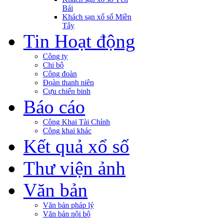
Bái
Khách sạn xổ số Miền
Tây
Tin Hoạt động
Công ty
Chi bộ
Công đoàn
Đoàn thanh niên
Cựu chiến binh
Báo cáo
Công Khai Tài Chính
Công khai khác
Kết quả xổ số
Thư viện ảnh
Văn bản
Văn bản pháp lý
Văn bản nội bộ