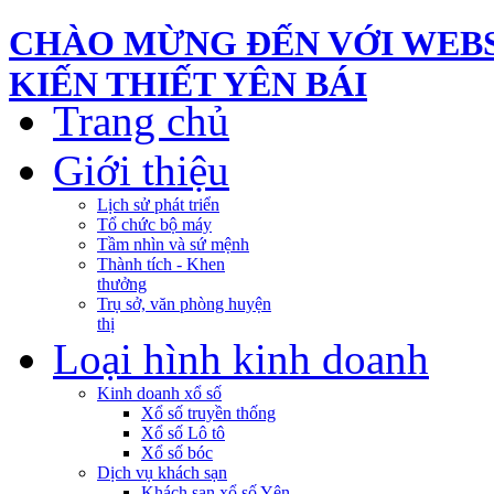
CHÀO MỪNG ĐẾN VỚI WEBS
KIẾN THIẾT YÊN BÁI
Trang chủ
Giới thiệu
Lịch sử phát triển
Tổ chức bộ máy
Tầm nhìn và sứ mệnh
Thành tích - Khen
thưởng
Trụ sở, văn phòng huyện
thị
Loại hình kinh doanh
Kinh doanh xổ số
Xổ số truyền thống
Xổ số Lô tô
Xổ số bóc
Dịch vụ khách sạn
Khách sạn xổ số Yên