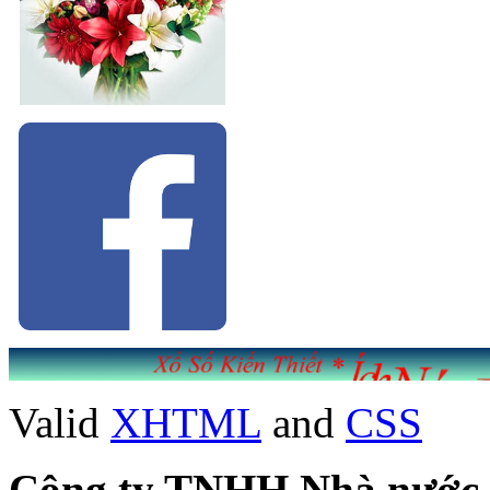
Valid
XHTML
and
CSS
Công ty TNHH Nhà nước Mộ