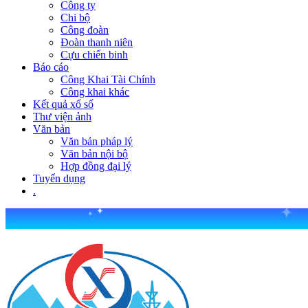
Công ty
Chi bộ
Công đoàn
Đoàn thanh niên
Cựu chiến binh
Báo cáo
Công Khai Tài Chính
Công khai khác
Kết quả xổ số
Thư viện ảnh
Văn bản
Văn bản pháp lý
Văn bản nội bộ
Hợp đồng đại lý
Tuyển dụng
.