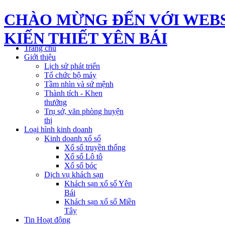
CHÀO MỪNG ĐẾN VỚI WEBS
KIẾN THIẾT YÊN BÁI
Trang chủ
Giới thiệu
Lịch sử phát triển
Tổ chức bộ máy
Tầm nhìn và sứ mệnh
Thành tích - Khen
thưởng
Trụ sở, văn phòng huyện
thị
Loại hình kinh doanh
Kinh doanh xổ số
Xổ số truyền thống
Xổ số Lô tô
Xổ số bóc
Dịch vụ khách sạn
Khách sạn xổ số Yên
Bái
Khách sạn xổ số Miền
Tây
Tin Hoạt động