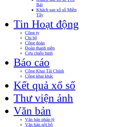
Bái
Khách sạn xổ số Miền
Tây
Tin Hoạt động
Công ty
Chi bộ
Công đoàn
Đoàn thanh niên
Cựu chiến binh
Báo cáo
Công Khai Tài Chính
Công khai khác
Kết quả xổ số
Thư viện ảnh
Văn bản
Văn bản pháp lý
Văn bản nội bộ