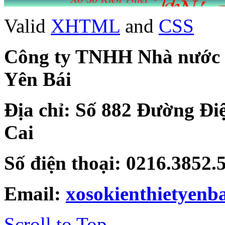
Valid
XHTML
and
CSS
Công ty TNHH Nhà nước Mộ
Yên Bái
Địa chỉ: Số 882 Đường Đi
Cai
Số điện thoại: 0216.3852
Email:
xosokienthietyen
Scroll to Top