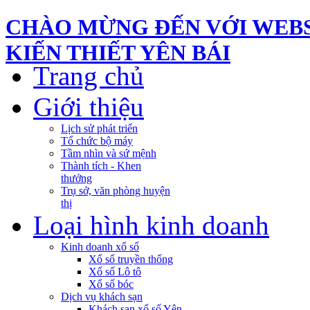
CHÀO MỪNG ĐẾN VỚI WEBS
KIẾN THIẾT YÊN BÁI
Trang chủ
Giới thiệu
Lịch sử phát triển
Tổ chức bộ máy
Tầm nhìn và sứ mệnh
Thành tích - Khen
thưởng
Trụ sở, văn phòng huyện
thị
Loại hình kinh doanh
Kinh doanh xổ số
Xổ số truyền thống
Xổ số Lô tô
Xổ số bóc
Dịch vụ khách sạn
Khách sạn xổ số Yên