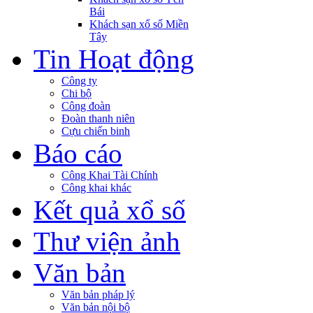
Bái
Khách sạn xổ số Miền
Tây
Tin Hoạt động
Công ty
Chi bộ
Công đoàn
Đoàn thanh niên
Cựu chiến binh
Báo cáo
Công Khai Tài Chính
Công khai khác
Kết quả xổ số
Thư viện ảnh
Văn bản
Văn bản pháp lý
Văn bản nội bộ