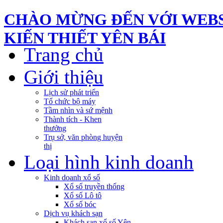
CHÀO MỪNG ĐẾN VỚI WEBS
KIẾN THIẾT YÊN BÁI
Trang chủ
Giới thiệu
Lịch sử phát triển
Tổ chức bộ máy
Tầm nhìn và sứ mệnh
Thành tích - Khen
thưởng
Trụ sở, văn phòng huyện
thị
Loại hình kinh doanh
Kinh doanh xổ số
Xổ số truyền thống
Xổ số Lô tô
Xổ số bóc
Dịch vụ khách sạn
Khách sạn xổ số Yên