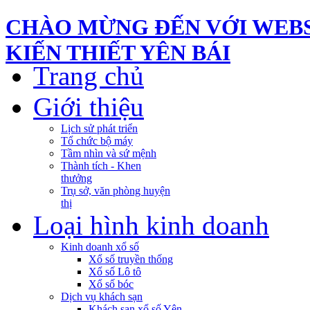
CHÀO MỪNG ĐẾN VỚI WEBS
KIẾN THIẾT YÊN BÁI
Trang chủ
Giới thiệu
Lịch sử phát triển
Tổ chức bộ máy
Tầm nhìn và sứ mệnh
Thành tích - Khen
thưởng
Trụ sở, văn phòng huyện
thị
Loại hình kinh doanh
Kinh doanh xổ số
Xổ số truyền thống
Xổ số Lô tô
Xổ số bóc
Dịch vụ khách sạn
Khách sạn xổ số Yên