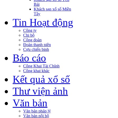
Bái
Khách sạn xổ số Miền
Tây
Tin Hoạt động
Công ty
Chi bộ
Công đoàn
Đoàn thanh niên
Cựu chiến binh
Báo cáo
Công Khai Tài Chính
Công khai khác
Kết quả xổ số
Thư viện ảnh
Văn bản
Văn bản pháp lý
Văn bản nội bộ