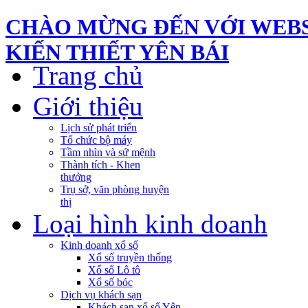
CHÀO MỪNG ĐẾN VỚI WEBS
KIẾN THIẾT YÊN BÁI
Trang chủ
Giới thiệu
Lịch sử phát triển
Tổ chức bộ máy
Tầm nhìn và sứ mệnh
Thành tích - Khen
thưởng
Trụ sở, văn phòng huyện
thị
Loại hình kinh doanh
Kinh doanh xổ số
Xổ số truyền thống
Xổ số Lô tô
Xổ số bóc
Dịch vụ khách sạn
Khách sạn xổ số Yên