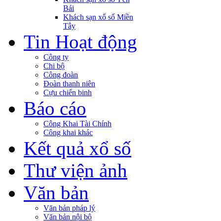
Bái
Khách sạn xổ số Miền
Tây
Tin Hoạt động
Công ty
Chi bộ
Công đoàn
Đoàn thanh niên
Cựu chiến binh
Báo cáo
Công Khai Tài Chính
Công khai khác
Kết quả xổ số
Thư viện ảnh
Văn bản
Văn bản pháp lý
Văn bản nội bộ