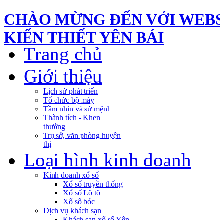
CHÀO MỪNG ĐẾN VỚI WEBS
KIẾN THIẾT YÊN BÁI
Trang chủ
Giới thiệu
Lịch sử phát triển
Tổ chức bộ máy
Tầm nhìn và sứ mệnh
Thành tích - Khen
thưởng
Trụ sở, văn phòng huyện
thị
Loại hình kinh doanh
Kinh doanh xổ số
Xổ số truyền thống
Xổ số Lô tô
Xổ số bóc
Dịch vụ khách sạn
Khách sạn xổ số Yên