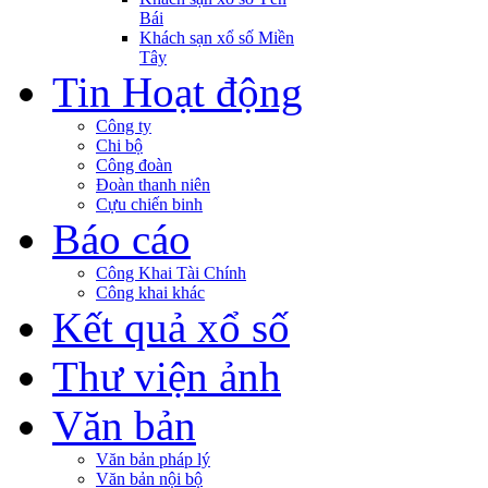
Bái
Khách sạn xổ số Miền
Tây
Tin Hoạt động
Công ty
Chi bộ
Công đoàn
Đoàn thanh niên
Cựu chiến binh
Báo cáo
Công Khai Tài Chính
Công khai khác
Kết quả xổ số
Thư viện ảnh
Văn bản
Văn bản pháp lý
Văn bản nội bộ