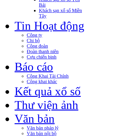
Bái
Khách sạn xổ số Miền
Tây
Tin Hoạt động
Công ty
Chi bộ
Công đoàn
Đoàn thanh niên
Cựu chiến binh
Báo cáo
Công Khai Tài Chính
Công khai khác
Kết quả xổ số
Thư viện ảnh
Văn bản
Văn bản pháp lý
Văn bản nội bộ