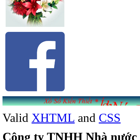
Valid
XHTML
and
CSS
Công ty TNHH Nhà nước Mộ