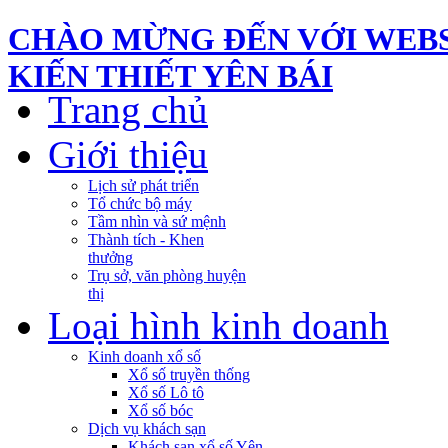
CHÀO MỪNG ĐẾN VỚI WEBS
KIẾN THIẾT YÊN BÁI
Trang chủ
Giới thiệu
Lịch sử phát triển
Tổ chức bộ máy
Tầm nhìn và sứ mệnh
Thành tích - Khen
thưởng
Trụ sở, văn phòng huyện
thị
Loại hình kinh doanh
Kinh doanh xổ số
Xổ số truyền thống
Xổ số Lô tô
Xổ số bóc
Dịch vụ khách sạn
Khách sạn xổ số Yên