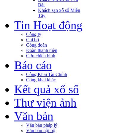
Bái
Khách sạn xổ số Miền
Tây
Tin Hoạt động
Công ty
Chi bộ
Công đoàn
Đoàn thanh niên
Cựu chiến binh
Báo cáo
Công Khai Tài Chính
Công khai khác
Kết quả xổ số
Thư viện ảnh
Văn bản
Văn bản pháp lý
Văn bản nội bộ