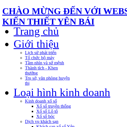
CHÀO MỪNG ĐẾN VỚI WEBS
KIẾN THIẾT YÊN BÁI
Trang chủ
Giới thiệu
Lịch sử phát triển
Tổ chức bộ máy
Tầm nhìn và sứ mệnh
Thành tích - Khen
thưởng
Trụ sở, văn phòng huyện
thị
Loại hình kinh doanh
Kinh doanh xổ số
Xổ số truyền thống
Xổ số Lô tô
Xổ số bóc
Dịch vụ khách sạn
Khách sạn xổ số Yên