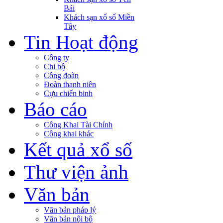
Bái
Khách sạn xổ số Miền
Tây
Tin Hoạt động
Công ty
Chi bộ
Công đoàn
Đoàn thanh niên
Cựu chiến binh
Báo cáo
Công Khai Tài Chính
Công khai khác
Kết quả xổ số
Thư viện ảnh
Văn bản
Văn bản pháp lý
Văn bản nội bộ