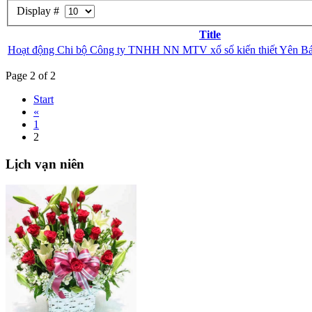
Display #
Title
Hoạt động Chi bộ Công ty TNHH NN MTV xổ số kiến thiết Yên Bá
Page 2 of 2
Start
«
1
2
Lịch
vạn niên