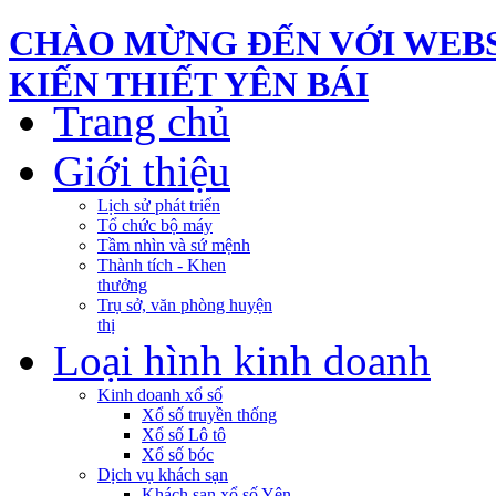
CHÀO MỪNG ĐẾN VỚI WEBS
KIẾN THIẾT YÊN BÁI
Trang chủ
Giới thiệu
Lịch sử phát triển
Tổ chức bộ máy
Tầm nhìn và sứ mệnh
Thành tích - Khen
thưởng
Trụ sở, văn phòng huyện
thị
Loại hình kinh doanh
Kinh doanh xổ số
Xổ số truyền thống
Xổ số Lô tô
Xổ số bóc
Dịch vụ khách sạn
Khách sạn xổ số Yên