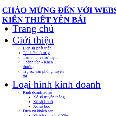
CHÀO MỪNG ĐẾN VỚI WEBS
KIẾN THIẾT YÊN BÁI
Trang chủ
Giới thiệu
Lịch sử phát triển
Tổ chức bộ máy
Tầm nhìn và sứ mệnh
Thành tích - Khen
thưởng
Trụ sở, văn phòng huyện
thị
Loại hình kinh doanh
Kinh doanh xổ số
Xổ số truyền thống
Xổ số Lô tô
Xổ số bóc
Dịch vụ khách sạn
Khách sạn xổ số Yên