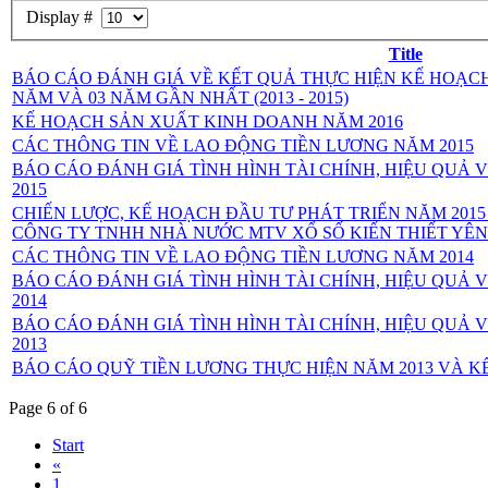
Display #
Title
BÁO CÁO ĐÁNH GIÁ VỀ KẾT QUẢ THỰC HIỆN KẾ HOẠ
NĂM VÀ 03 NĂM GẦN NHẤT (2013 - 2015)
KẾ HOẠCH SẢN XUẤT KINH DOANH NĂM 2016
CÁC THÔNG TIN VỀ LAO ĐỘNG TIỀN LƯƠNG NĂM 2015
BÁO CÁO ĐÁNH GIÁ TÌNH HÌNH TÀI CHÍNH, HIỆU QUẢ 
2015
CHIẾN LƯỢC, KẾ HOẠCH ĐẦU TƯ PHÁT TRIỂN NĂM 2015 V
CÔNG TY TNHH NHÀ NƯỚC MTV XỔ SỐ KIẾN THIẾT YÊN
CÁC THÔNG TIN VỀ LAO ĐỘNG TIỀN LƯƠNG NĂM 2014
BÁO CÁO ĐÁNH GIÁ TÌNH HÌNH TÀI CHÍNH, HIỆU QUẢ 
2014
BÁO CÁO ĐÁNH GIÁ TÌNH HÌNH TÀI CHÍNH, HIỆU QUẢ 
2013
BÁO CÁO QUỸ TIỀN LƯƠNG THỰC HIỆN NĂM 2013 VÀ K
Page 6 of 6
Start
«
1