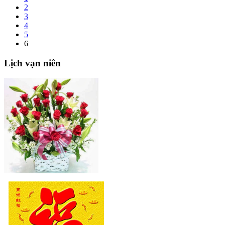
2
3
4
5
6
Lịch
vạn niên