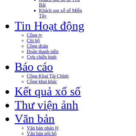
Bái
Khách sạn xổ số Miền
Tây
Tin Hoạt động
Công ty
Chi bộ
Công đoàn
Đoàn thanh niên
Cựu chiến binh
Báo cáo
Công Khai Tài Chính
Công khai khác
Kết quả xổ số
Thư viện ảnh
Văn bản
Văn bản pháp lý
Văn bản nội bộ