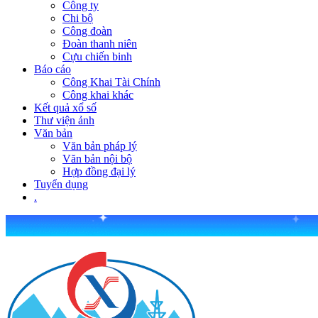
Công ty
Chi bộ
Công đoàn
Đoàn thanh niên
Cựu chiến binh
Báo cáo
Công Khai Tài Chính
Công khai khác
Kết quả xổ số
Thư viện ảnh
Văn bản
Văn bản pháp lý
Văn bản nội bộ
Hợp đồng đại lý
Tuyển dụng
.