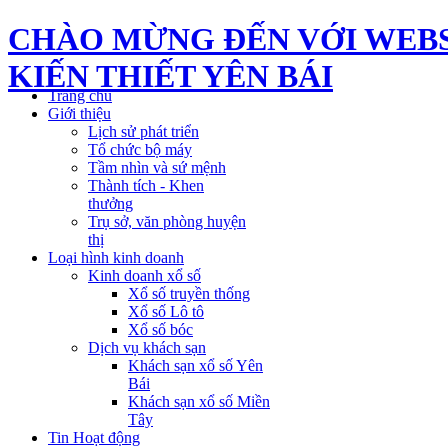
CHÀO MỪNG ĐẾN VỚI WEBS
KIẾN THIẾT YÊN BÁI
Trang chủ
Giới thiệu
Lịch sử phát triển
Tổ chức bộ máy
Tầm nhìn và sứ mệnh
Thành tích - Khen
thưởng
Trụ sở, văn phòng huyện
thị
Loại hình kinh doanh
Kinh doanh xổ số
Xổ số truyền thống
Xổ số Lô tô
Xổ số bóc
Dịch vụ khách sạn
Khách sạn xổ số Yên
Bái
Khách sạn xổ số Miền
Tây
Tin Hoạt động