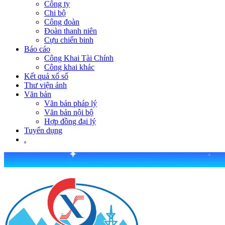
Công ty
Chi bộ
Công đoàn
Đoàn thanh niên
Cựu chiến binh
Báo cáo
Công Khai Tài Chính
Công khai khác
Kết quả xổ số
Thư viện ảnh
Văn bản
Văn bản pháp lý
Văn bản nội bộ
Hợp đồng đại lý
Tuyển dụng
.