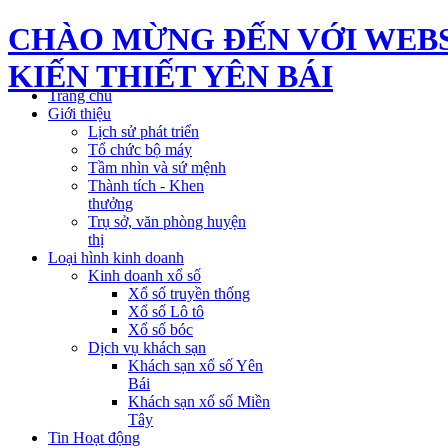
CHÀO MỪNG ĐẾN VỚI WEBS
KIẾN THIẾT YÊN BÁI
Trang chủ
Giới thiệu
Lịch sử phát triển
Tổ chức bộ máy
Tầm nhìn và sứ mệnh
Thành tích - Khen
thưởng
Trụ sở, văn phòng huyện
thị
Loại hình kinh doanh
Kinh doanh xổ số
Xổ số truyền thống
Xổ số Lô tô
Xổ số bóc
Dịch vụ khách sạn
Khách sạn xổ số Yên
Bái
Khách sạn xổ số Miền
Tây
Tin Hoạt động