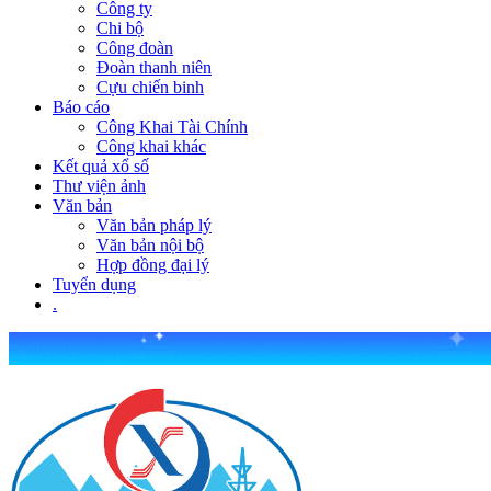
Công ty
Chi bộ
Công đoàn
Đoàn thanh niên
Cựu chiến binh
Báo cáo
Công Khai Tài Chính
Công khai khác
Kết quả xổ số
Thư viện ảnh
Văn bản
Văn bản pháp lý
Văn bản nội bộ
Hợp đồng đại lý
Tuyển dụng
.