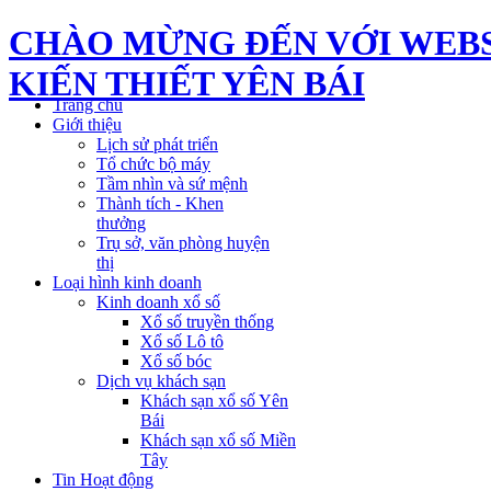
CHÀO MỪNG ĐẾN VỚI WEBS
KIẾN THIẾT YÊN BÁI
Trang chủ
Giới thiệu
Lịch sử phát triển
Tổ chức bộ máy
Tầm nhìn và sứ mệnh
Thành tích - Khen
thưởng
Trụ sở, văn phòng huyện
thị
Loại hình kinh doanh
Kinh doanh xổ số
Xổ số truyền thống
Xổ số Lô tô
Xổ số bóc
Dịch vụ khách sạn
Khách sạn xổ số Yên
Bái
Khách sạn xổ số Miền
Tây
Tin Hoạt động