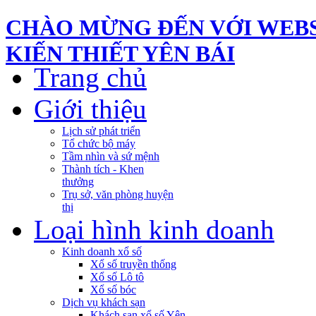
CHÀO MỪNG ĐẾN VỚI WEBS
KIẾN THIẾT YÊN BÁI
Trang chủ
Giới thiệu
Lịch sử phát triển
Tổ chức bộ máy
Tầm nhìn và sứ mệnh
Thành tích - Khen
thưởng
Trụ sở, văn phòng huyện
thị
Loại hình kinh doanh
Kinh doanh xổ số
Xổ số truyền thống
Xổ số Lô tô
Xổ số bóc
Dịch vụ khách sạn
Khách sạn xổ số Yên