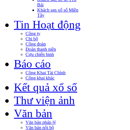
Bái
Khách sạn xổ số Miền
Tây
Tin Hoạt động
Công ty
Chi bộ
Công đoàn
Đoàn thanh niên
Cựu chiến binh
Báo cáo
Công Khai Tài Chính
Công khai khác
Kết quả xổ số
Thư viện ảnh
Văn bản
Văn bản pháp lý
Văn bản nội bộ