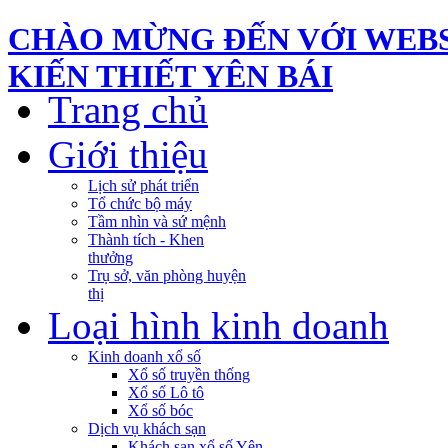
CHÀO MỪNG ĐẾN VỚI WEBS
KIẾN THIẾT YÊN BÁI
Trang chủ
Giới thiệu
Lịch sử phát triển
Tổ chức bộ máy
Tầm nhìn và sứ mệnh
Thành tích - Khen
thưởng
Trụ sở, văn phòng huyện
thị
Loại hình kinh doanh
Kinh doanh xổ số
Xổ số truyền thống
Xổ số Lô tô
Xổ số bóc
Dịch vụ khách sạn
Khách sạn xổ số Yên