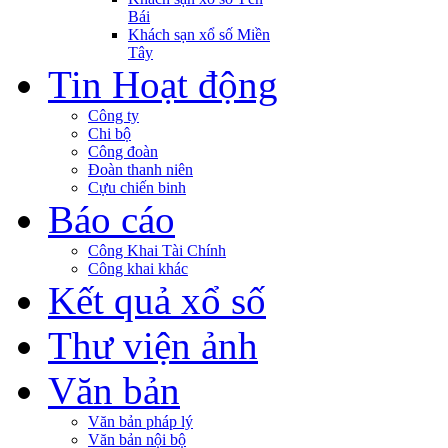
Bái
Khách sạn xổ số Miền
Tây
Tin Hoạt động
Công ty
Chi bộ
Công đoàn
Đoàn thanh niên
Cựu chiến binh
Báo cáo
Công Khai Tài Chính
Công khai khác
Kết quả xổ số
Thư viện ảnh
Văn bản
Văn bản pháp lý
Văn bản nội bộ