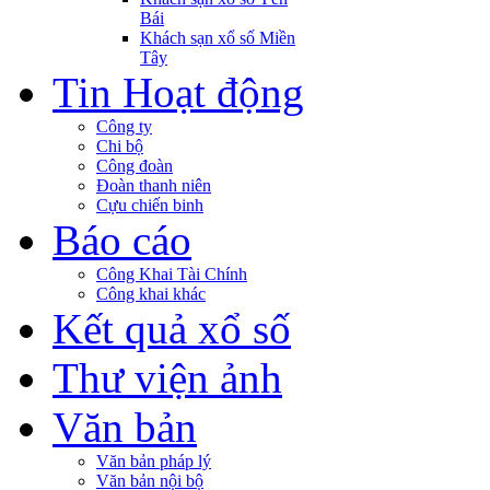
Bái
Khách sạn xổ số Miền
Tây
Tin Hoạt động
Công ty
Chi bộ
Công đoàn
Đoàn thanh niên
Cựu chiến binh
Báo cáo
Công Khai Tài Chính
Công khai khác
Kết quả xổ số
Thư viện ảnh
Văn bản
Văn bản pháp lý
Văn bản nội bộ