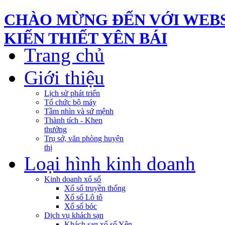
CHÀO MỪNG ĐẾN VỚI WEBS
KIẾN THIẾT YÊN BÁI
Trang chủ
Giới thiệu
Lịch sử phát triển
Tổ chức bộ máy
Tầm nhìn và sứ mệnh
Thành tích - Khen
thưởng
Trụ sở, văn phòng huyện
thị
Loại hình kinh doanh
Kinh doanh xổ số
Xổ số truyền thống
Xổ số Lô tô
Xổ số bóc
Dịch vụ khách sạn
Khách sạn xổ số Yên