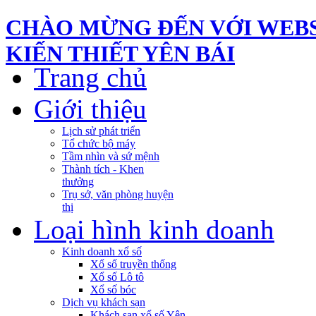
CHÀO MỪNG ĐẾN VỚI WEBS
KIẾN THIẾT YÊN BÁI
Trang chủ
Giới thiệu
Lịch sử phát triển
Tổ chức bộ máy
Tầm nhìn và sứ mệnh
Thành tích - Khen
thưởng
Trụ sở, văn phòng huyện
thị
Loại hình kinh doanh
Kinh doanh xổ số
Xổ số truyền thống
Xổ số Lô tô
Xổ số bóc
Dịch vụ khách sạn
Khách sạn xổ số Yên