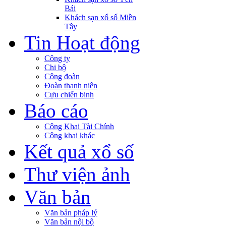
Bái
Khách sạn xổ số Miền
Tây
Tin Hoạt động
Công ty
Chi bộ
Công đoàn
Đoàn thanh niên
Cựu chiến binh
Báo cáo
Công Khai Tài Chính
Công khai khác
Kết quả xổ số
Thư viện ảnh
Văn bản
Văn bản pháp lý
Văn bản nội bộ