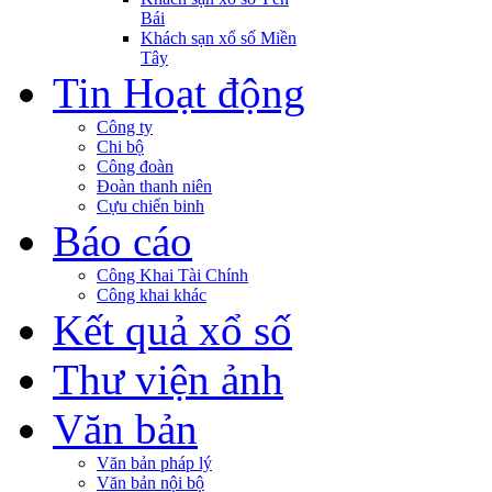
Bái
Khách sạn xổ số Miền
Tây
Tin Hoạt động
Công ty
Chi bộ
Công đoàn
Đoàn thanh niên
Cựu chiến binh
Báo cáo
Công Khai Tài Chính
Công khai khác
Kết quả xổ số
Thư viện ảnh
Văn bản
Văn bản pháp lý
Văn bản nội bộ