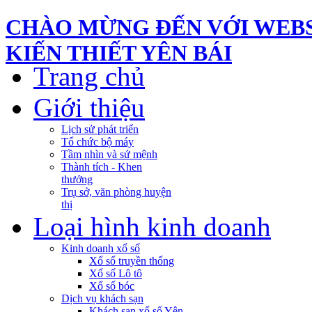
CHÀO MỪNG ĐẾN VỚI WEBS
KIẾN THIẾT YÊN BÁI
Trang chủ
Giới thiệu
Lịch sử phát triển
Tổ chức bộ máy
Tầm nhìn và sứ mệnh
Thành tích - Khen
thưởng
Trụ sở, văn phòng huyện
thị
Loại hình kinh doanh
Kinh doanh xổ số
Xổ số truyền thống
Xổ số Lô tô
Xổ số bóc
Dịch vụ khách sạn
Khách sạn xổ số Yên